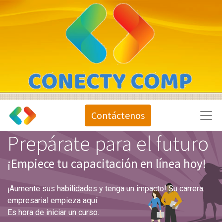
Contáctenos
Prepárate para el futuro
¡Empiece tu capacitación en línea hoy!
¡Aumente sus habilidades y tenga un impacto! Su carrera
empresarial empieza aquí.
Es hora de iniciar un curso.